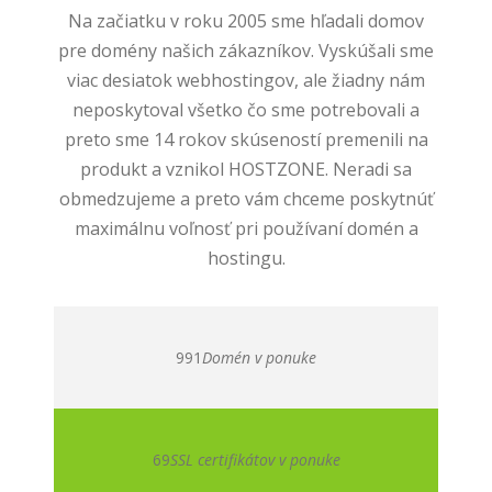
Na začiatku v roku 2005 sme hľadali domov
pre domény našich zákazníkov. Vyskúšali sme
viac desiatok webhostingov, ale žiadny nám
neposkytoval všetko čo sme potrebovali a
preto sme 14 rokov skúseností premenili na
produkt a vznikol HOSTZONE. Neradi sa
obmedzujeme a preto vám chceme poskytnúť
maximálnu voľnosť pri používaní domén a
hostingu.
991
Domén v ponuke
69
SSL certifikátov v ponuke