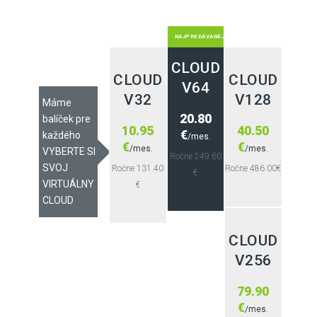
NAJPREDÁVANEJŠÍ
CLOUD
CLOUD
CLOUD
V64
V32
V128
Máme
20.80
balíček pre
10.95
40.50
€
každého
/mes.
€
€
/mes.
/mes.
VYBERTE SI
Ročne 249.60
SVOJ
Ročne 131.40
Ročne 486.00€
€
VIRTUÁLNY
€
CLOUD
CLOUD
V256
79.90
€
/mes.