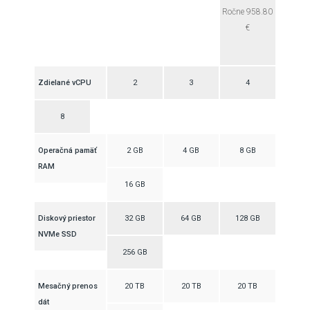
Ročne 958.80
€
Zdielané vCPU
2
3
4
8
Operačná pamäť
2 GB
4 GB
8 GB
RAM
16 GB
Diskový priestor
32 GB
64 GB
128 GB
NVMe SSD
256 GB
Mesačný prenos
20 TB
20 TB
20 TB
dát