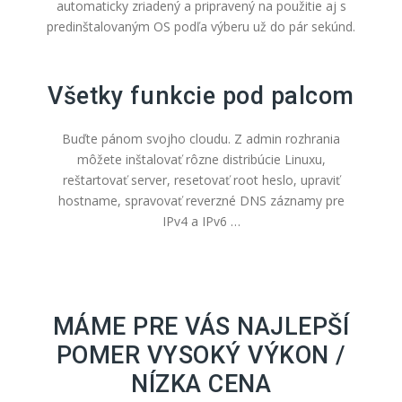
automaticky zriadený a pripravený na použitie aj s
predinštalovaným OS podľa výberu už do pár sekúnd.
Všetky funkcie pod palcom
Buďte pánom svojho cloudu. Z admin rozhrania
môžete inštalovať rôzne distribúcie Linuxu,
reštartovať server, resetovať root heslo, upraviť
hostname, spravovať reverzné DNS záznamy pre
IPv4 a IPv6 …
MÁME PRE VÁS NAJLEPŠÍ
POMER VYSOKÝ VÝKON /
NÍZKA CENA