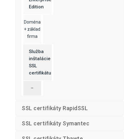
Edition
Doména
+ základ
firma
Služba
inštalácie
SSL
certifikátu
–
SSL certifikáty RapidSSL
SSL certifikáty Symantec
SSL certifikáty Thawte